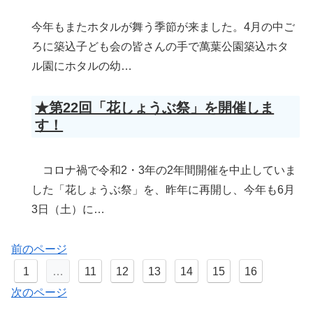
今年もまたホタルが舞う季節が来ました。4月の中ご
ろに築込子ども会の皆さんの手で萬葉公園築込ホタ
ル園にホタルの幼…
★第22回「花しょうぶ祭」を開催しま
す！
コロナ禍で令和2・3年の2年間開催を中止していま
した「花しょうぶ祭」を、昨年に再開し、今年も6月
3日（土）に…
前のページ
1
…
11
12
13
14
15
16
次のページ