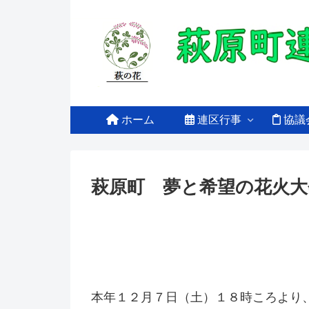
ホーム
連区行事
協議
萩原町 夢と希望の花火大
本年１２月７日（土）１８時ころより、